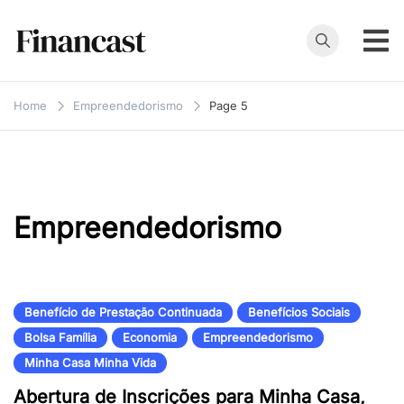
Skip
to
content
Financast
Compare cartões
de crédito,
Home
Empreendedorismo
Page 5
empréstimos,
financiamentos e
muito mais. Veja
as nossas
avaliações e
Empreendedorismo
resenhas de
serviços
financeiros.
Benefício de Prestação Continuada
Benefícios Sociais
Bolsa Família
Economia
Empreendedorismo
Minha Casa Minha Vida
Abertura de Inscrições para Minha Casa,