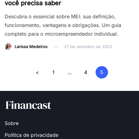
você precisa saber
Descubra o essencial sobre MEI: sua definição,
funcionamento, vantagens e obrigações. Um guia
completo para o microempreendedor individual.
Larissa Medeiros
27 de setembro de 2023
Navegação
<
1
…
4
5
por
posts
Sobre
Política de privacidade