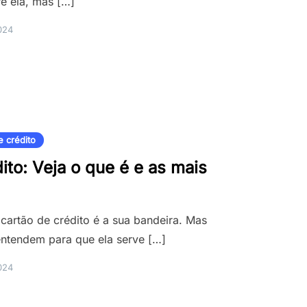
re ela, mas […]
024
e crédito
ito: Veja o que é e as mais
artão de crédito é a sua bandeira. Mas
entendem para que ela serve […]
024