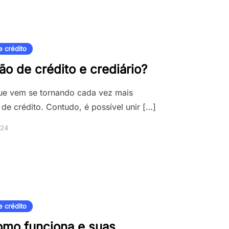
e crédito
ão de crédito e crediário?
ue vem se tornando cada vez mais
e crédito. Contudo, é possível unir […]
024
e crédito
Como funciona e suas