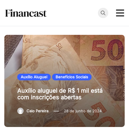
Skip
to
content
Financast
Compare cartões
de crédito,
empréstimos,
financiamentos e
muito mais. Veja
as nossas
avaliações e
Auxílio Aluguel
Benefícios Sociais
resenhas de
serviços
Auxílio aluguel de R$ 1 mil está
financeiros.
com inscrições abertas
Caio Pereira
28 de junho de 2024