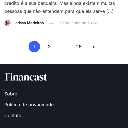
crédito é a sua bandeira. Mas ainda existem muitas
pessoas que não entendem para que ela serve […]
Larissa Medeiros
20 de junho de 2024
Navegação
1
2
…
25
>
por
posts
Sobre
Política de privacidade
Contato