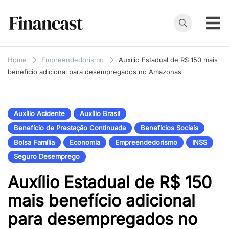
Skip
to
content
Financast
Compare cartões
de crédito,
Home
Empreendedorismo
Auxílio Estadual de R$ 150 mais
empréstimos,
benefício adicional para desempregados no Amazonas
financiamentos e
muito mais. Veja
as nossas
Auxílio Acidente
Auxílio Brasil
avaliações e
Benefício de Prestação Continuada
Benefícios Sociais
resenhas de
Bolsa Família
Economia
Empreendedorismo
INSS
serviços
Seguro Desemprego
financeiros.
Auxílio Estadual de R$ 150
mais benefício adicional
para desempregados no