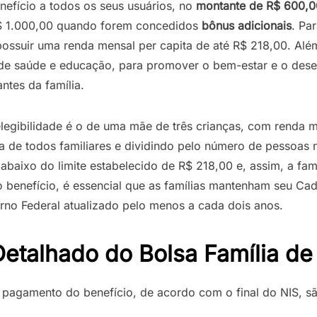
nefício a todos os seus usuários, no
montante
de
R$
600,0
 R$ 1.000,00 quando forem concedidos
bônus
adicionais
. Pa
 possuir uma renda mensal per capita de até R$ 218,00. Alé
s de saúde e educação, para promover o bem-estar e o des
ntes da família.
elegibilidade é o de uma mãe de três crianças, com renda 
a de todos familiares e dividindo pelo número de pessoas 
 abaixo do limite estabelecido de R$ 218,00 e, assim, a famí
 benefício, é essencial que as famílias mantenham seu Cad
no Federal atualizado pelo menos a cada dois anos.
talhado do Bolsa Família de 
 pagamento do benefício, de acordo com o final do NIS, sã