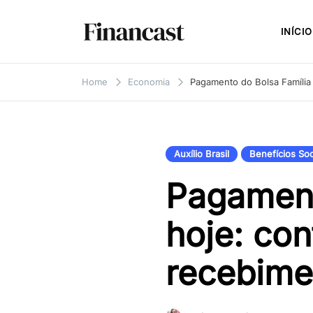
Skip
to
INÍCIO
content
Financast
Compare cartões de crédito,
empréstimos, financiamentos e
Home
Economia
Pagamento do Bolsa Família
muito mais. Veja as nossas
avaliações e resenhas de serviços
financeiros.
Auxílio Brasil
Benefícios Soc
Pagament
hoje: con
recebime