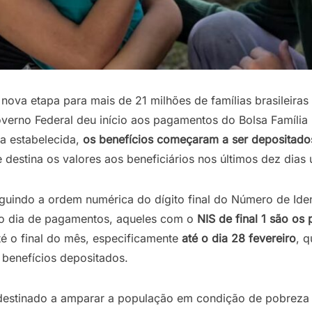
nova etapa para mais de 21 milhões de famílias brasileiras
overno Federal deu início aos pagamentos do Bolsa Família
a estabelecida,
os
benefícios
começaram
a
ser
depositado
estina os valores aos beneficiários nos últimos dez dias 
guindo a ordem numérica do dígito final do Número de Iden
iro dia de pagamentos, aqueles com o
NIS
de
final
1
são
os
é o final do mês, especificamente
até
o
dia
28
fevereiro
, 
 benefícios depositados.
 destinado a amparar a população em condição de pobreza