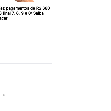
faz pagamentos de R$ 680
 final 7, 8, 9 e 0: Saiba
acar
om
*