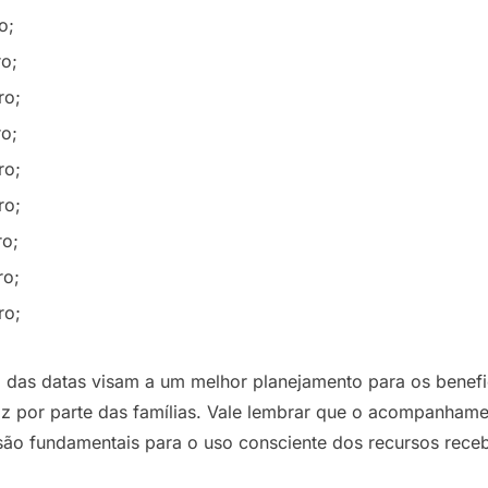
o;
ro;
ro;
ro;
ro;
ro;
ro;
ro;
ro;
 das datas visam a um melhor planejamento para os benefi
caz por parte das famílias. Vale lembrar que o acompanha
são fundamentais para o uso consciente dos recursos rece