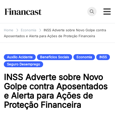
Skip
to
content
Financast
Compare cartões
de crédito,
Home
Economia
INSS Adverte sobre Novo Golpe contra
empréstimos,
Aposentados e Alerta para Ações de Proteção Financeira
financiamentos e
muito mais. Veja
as nossas
Auxílio Acidente
Benefícios Sociais
Economia
INSS
avaliações e
Seguro Desemprego
resenhas de
INSS Adverte sobre Novo
serviços
financeiros.
Golpe contra Aposentados
e Alerta para Ações de
Proteção Financeira