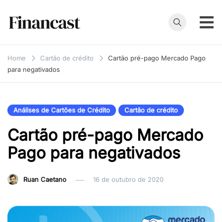
Skip
to
content
Financast
Compare cartões
de crédito,
Home
Cartão de crédito
Cartão pré-pago Mercado Pago
empréstimos,
para negativados
financiamentos e
muito mais. Veja
as nossas
Análises de Cartões de Crédito
Cartão de crédito
avaliações e
Cartão pré-pago Mercado
resenhas de
serviços
Pago para negativados
financeiros.
Ruan Caetano
16 de outubro de 2020