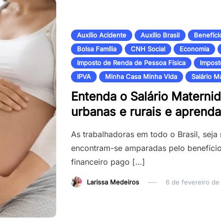
Auxílio Acidente
Auxílio Brasil
Benefíci
Bolsa Família
CNH Social
Economia
Imposto de Renda de Pessoa Física
Impost
IPVA
Minha Casa Minha Vida
Salário M
Entenda o Salário Materni
urbanas e rurais e aprenda 
As trabalhadoras em todo o Brasil, seja
encontram-se amparadas pelo benefício
financeiro pago […]
Larissa Medeiros
6 de fevereiro d