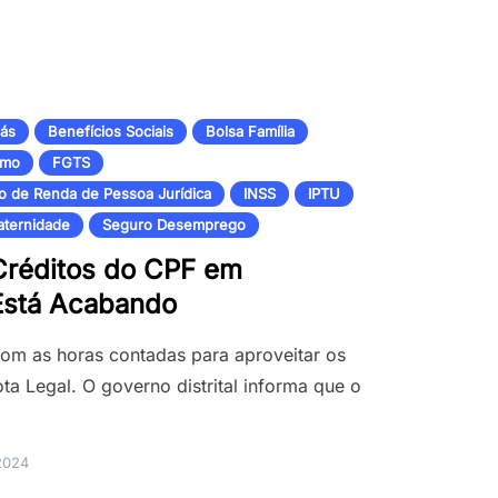
Gás
Benefícios Sociais
Bolsa Família
smo
FGTS
o de Renda de Pessoa Jurídica
INSS
IPTU
aternidade
Seguro Desemprego
Créditos do CPF em
Está Acabando
 com as horas contadas para aproveitar os
a Legal. O governo distrital informa que o
2024