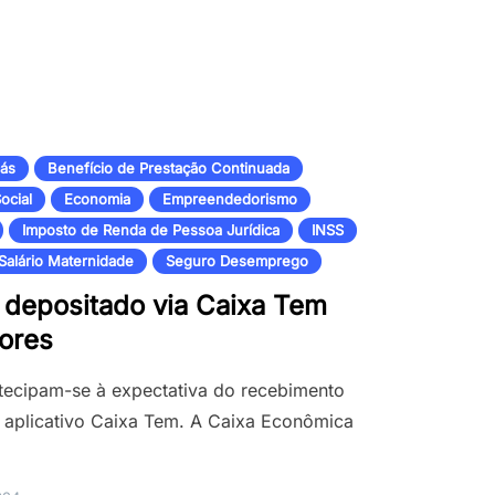
Gás
Benefício de Prestação Continuada
ocial
Economia
Empreendedorismo
Imposto de Renda de Pessoa Jurídica
INSS
Salário Maternidade
Seguro Desemprego
á depositado via Caixa Tem
dores
antecipam-se à expectativa do recebimento
do aplicativo Caixa Tem. A Caixa Econômica