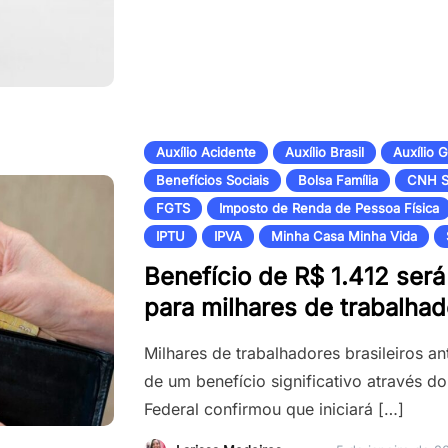
Auxílio Acidente
Auxílio Brasil
Auxílio 
Benefícios Sociais
Bolsa Família
CNH S
FGTS
Imposto de Renda de Pessoa Física
IPTU
IPVA
Minha Casa Minha Vida
Benefício de R$ 1.412 ser
para milhares de trabalha
Milhares de trabalhadores brasileiros 
de um benefício significativo através 
Federal confirmou que iniciará […]