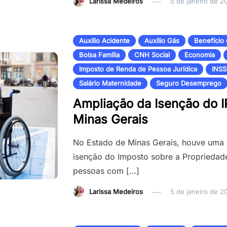
Larissa Medeiros
5 de janeiro de 2
Auxílio Acidente
Auxílio Gás
Benefício
Bolsa Família
CNH Social
Economia
Imposto de Renda de Pessoa Jurídica
INSS
Salário Maternidade
Seguro Desemprego
Ampliação da Isenção do I
Minas Gerais
No Estado de Minas Gerais, houve uma s
isenção do Imposto sobre a Propriedad
pessoas com […]
Larissa Medeiros
5 de janeiro de 2