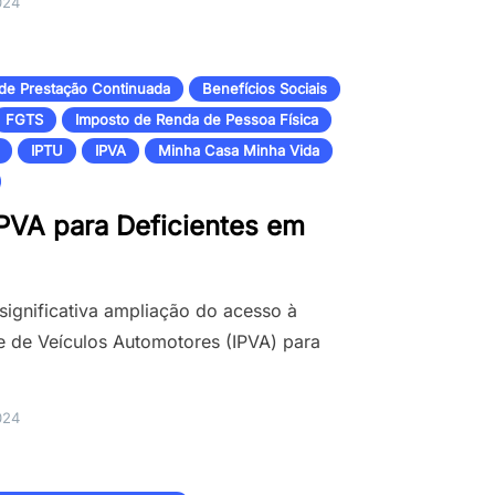
024
 de Prestação Continuada
Benefícios Sociais
FGTS
Imposto de Renda de Pessoa Física
IPTU
IPVA
Minha Casa Minha Vida
PVA para Deficientes em
ignificativa ampliação do acesso à
e de Veículos Automotores (IPVA) para
024