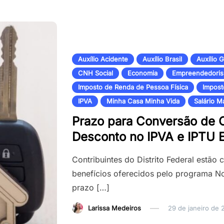
Auxílio Acidente
Auxílio Brasil
Auxílio 
CNH Social
Economia
Empreendedori
Imposto de Renda de Pessoa Física
Impost
IPVA
Minha Casa Minha Vida
Salário M
Prazo para Conversão de 
Desconto no IPVA e IPTU 
Contribuintes do Distrito Federal estão
benefícios oferecidos pelo programa Not
prazo […]
Larissa Medeiros
29 de janeiro de 