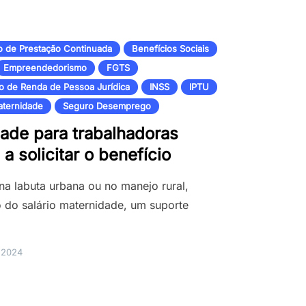
o de Prestação Continuada
Benefícios Sociais
Empreendedorismo
FGTS
o de Renda de Pessoa Jurídica
INSS
IPTU
aternidade
Seguro Desemprego
dade para trabalhadoras
a solicitar o benefício
 na labuta urbana ou no manejo rural,
 do salário maternidade, um suporte
e 2024