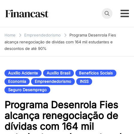
Skip
to
content
Financast
Compare cartões
de crédito,
Home
Empreendedorismo
Programa Desenrola Fies
empréstimos,
alcança renegociação de dívidas com 164 mil estudantes e
financiamentos e
descontos de até 90%
muito mais. Veja
as nossas
avaliações e
Auxílio Acidente
Auxílio Brasil
Benefícios Sociais
resenhas de
Economia
Empreendedorismo
INSS
serviços
Seguro Desemprego
financeiros.
Programa Desenrola Fies
alcança renegociação de
dívidas com 164 mil