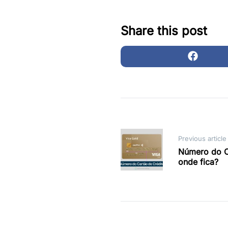
Share this post
Post
Previous article
Número do Ca
navigation
onde fica?