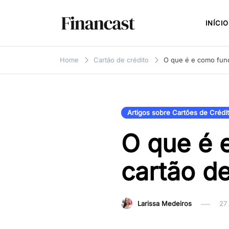
Skip
to
INÍCIO
content
Financast
Compare cartões de crédito,
empréstimos, financiamentos e
Home
Cartão de crédito
O que é e como funci
muito mais. Veja as nossas
avaliações e resenhas de serviços
financeiros.
Artigos sobre Cartões de Crédi
O que é 
cartão de
Larissa Medeiros
27