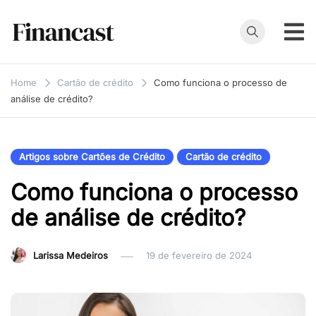
Skip
to
content
Financast
Compare cartões
de crédito,
Home
Cartão de crédito
Como funciona o processo de
empréstimos,
análise de crédito?
financiamentos e
muito mais. Veja
as nossas
Artigos sobre Cartões de Crédito
Cartão de crédito
avaliações e
Como funciona o processo
resenhas de
serviços
de análise de crédito?
financeiros.
Larissa Medeiros
19 de fevereiro de 2024