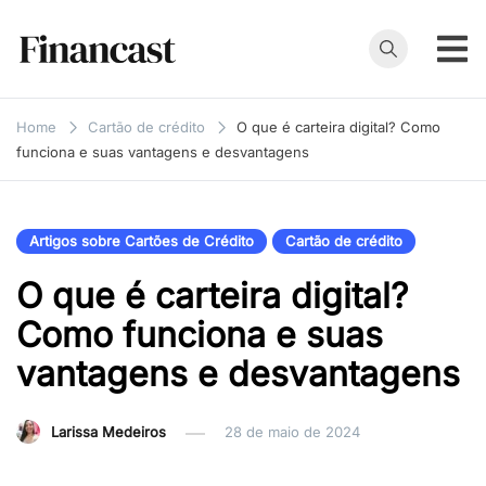
Skip
to
content
Financast
Compare cartões
de crédito,
Home
Cartão de crédito
O que é carteira digital? Como
empréstimos,
funciona e suas vantagens e desvantagens
financiamentos e
muito mais. Veja
as nossas
Artigos sobre Cartões de Crédito
Cartão de crédito
avaliações e
O que é carteira digital?
resenhas de
serviços
Como funciona e suas
financeiros.
vantagens e desvantagens
Larissa Medeiros
28 de maio de 2024