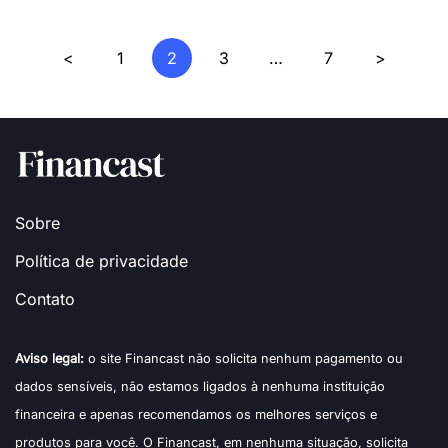
Navegação
<
1
2
3
…
7
>
por
posts
Sobre
Política de privacidade
Contato
Aviso legal:
o site Financast não solicita nenhum pagamento ou
dados sensíveis, não estamos ligados à nenhuma instituição
financeira e apenas recomendamos os melhores serviços e
produtos para você. O Financast, em nenhuma situação, solicita