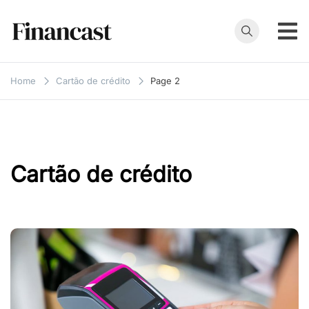
Skip
to
content
Financast
Compare cartões
de crédito,
Home
Cartão de crédito
Page 2
empréstimos,
financiamentos e
muito mais. Veja
as nossas
avaliações e
Cartão de crédito
resenhas de
serviços
financeiros.