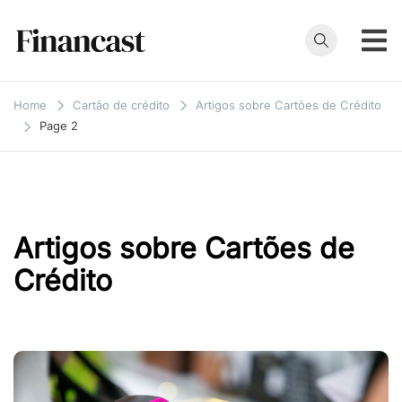
Skip
to
content
Financast
Compare cartões
de crédito,
Home
Cartão de crédito
Artigos sobre Cartões de Crédito
empréstimos,
Page 2
financiamentos e
muito mais. Veja
as nossas
avaliações e
Artigos sobre Cartões de
resenhas de
serviços
Crédito
financeiros.