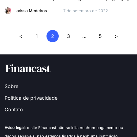
Larissa Medeiros
7 de setembro de 2022
Navegação
<
1
2
3
…
5
>
por
posts
Sobre
Política de privacidade
Contato
Aviso legal:
o site Financast não solicita nenhum pagamento ou
dados sensíveis, não estamos ligados à nenhuma instituição