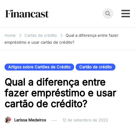
Skip
to
content
Financast
Compare cartões
de crédito,
Home
Cartão de crédito
Qual a diferença entre fazer
empréstimos,
empréstimo e usar cartão de crédito?
financiamentos e
muito mais. Veja
as nossas
Artigos sobre Cartões de Crédito
Cartão de crédito
avaliações e
Qual a diferença entre
resenhas de
serviços
fazer empréstimo e usar
financeiros.
cartão de crédito?
Larissa Medeiros
12 de setembro de 2022